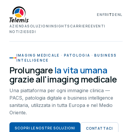
EN
FR
IT
DE
NL
AZIENDA
SOLUZIONI
INSIGHTS
CARRIERE
EVENTI
NOTIZIE
SEDI
IMAGING MEDICALE · PATOLOGIA · BUSINESS
INTELLIGENCE
Prolungare
la vita umana
grazie all'imaging medicale
Una piattaforma per ogni immagine clinica —
PACS, patologia digitale e business intelligence
sanitaria, utilizzata in tutta Europa e nel Medio
Oriente.
SCOPRI LE NOSTRE SOLUZIONI
CONTATTACI