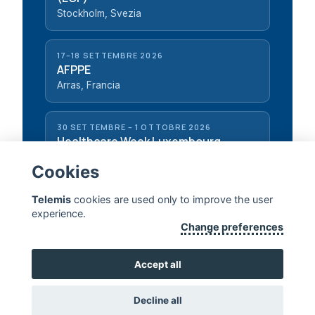
Stockholm, Svezia
17–18 SETTEMBRE 2026
AFPPE
Arras, Francia
30 SETTEMBRE – 1 OTTOBRE 2026
Healthcare Week Luxembourg
Luxembourg, Lussemburgo
Cookies
Telemis
cookies are used only to improve the user
experience.
Change preferences
TELEMIS — PROLUNGARE LA VITA UMANA
Accept all
CONTATTACI
Decline all
Copyright 2026, Telemis S.A. ·
Disclaimer
·
Standards & Certificates